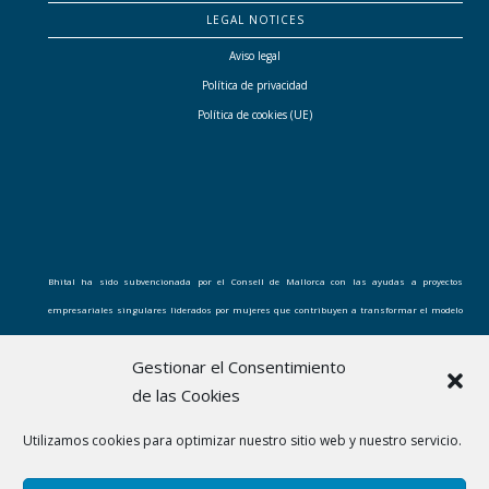
LEGAL NOTICES
Aviso legal
Política de privacidad
Política de cookies (UE)
Bhital ha sido subvencionada por el Consell de Mallorca con las ayudas a proyectos
empresariales singulares liderados por mujeres que contribuyen a transformar el modelo
económico y social de Mallorca
Gestionar el Consentimiento
de las Cookies
Utilizamos cookies para optimizar nuestro sitio web y nuestro servicio.