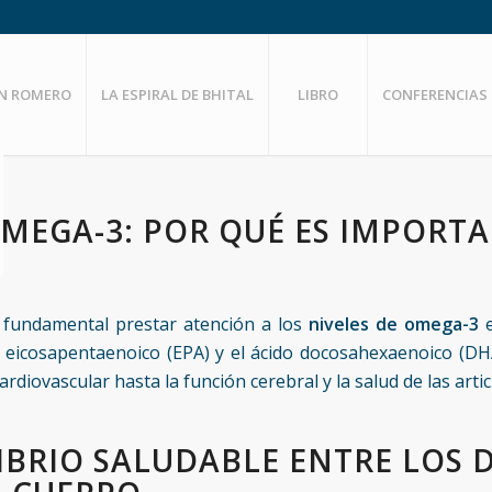
EN ROMERO
LA ESPIRAL DE BHITAL
LIBRO
CONFERENCIAS
 OMEGA-3: POR QUÉ ES IMPORT
 fundamental prestar atención a los
niveles de
omega-3
e
do eicosapentaenoico (EPA) y el ácido docosahexaenoico (D
rdiovascular hasta la función cerebral y la salud de las arti
BRIO SALUDABLE ENTRE LOS D