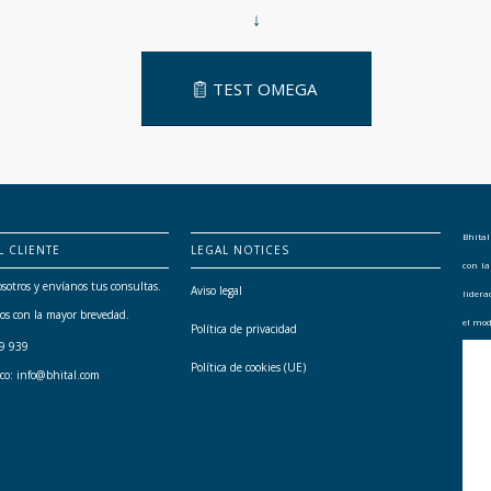
↓
TEST OMEGA
Bhital
L CLIENTE
LEGAL NOTICES
con l
sotros y envíanos tus consultas.
Aviso legal
lider
os con la mayor brevedad.
el mod
Política de privacidad
79 939
Política de cookies (UE)
ico: info@bhital.com