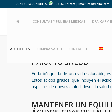
CONTACTA CON BHITAL
+34 669 979 939 | Email: info@bhital.com
HOME
CONSULTAS Y PRUEBAS MÉDICAS
DRA. CARM
AUTOTESTS
COMPRA SALUD
CONTACTO
TEST DE NIVELES DE
PARA TU SALUD
En la búsqueda de una vida saludable, es
Estos ácidos grasos, que incluyen el áci
aspectos de nuestra salud, desde la salud ca
MANTENER UN EQUILI