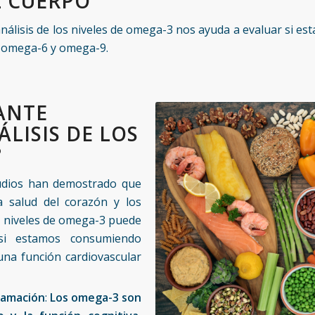
L CUERPO
análisis de los niveles de omega-3 nos ayuda a evaluar si 
s omega-6 y omega-9.
ANTE
LISIS DE LOS
?
udios han demostrado que
a salud del corazón y los
os niveles de omega-3 puede
 si estamos consumiendo
una función cardiovascular
flamación
:
Los omega-3 son