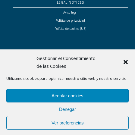
LEGAL NOTICES
Aviso legal
Política de privacidad
Política de cookies (UE)
Gestionar el Consentimiento
de las Cookies
Bhital ha sido subvencionada por el Consell de Mallorca con las ayudas a proyectos
Utilizamos cookies para optimizar nuestro sitio web y nuestro servicio.
empresariales singulares liderados por mujeres que contribuyen a transformar el modelo
económico y social de Mallorca
Aceptar cookies
Denegar
Ver preferencias